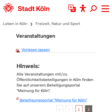
zum Inhalt springen
Leben in Köln
Freizeit, Natur und Sport
Veranstaltungen
Vorlesen lassen
Hinweis:
Alle Veranstaltungen mit/zu
Öffentlichkeitsbeteiligungen in Köln finden
Sie auf unserem Beteiligungsportal
"Meinung für Köln".
Beteiligungsportal "Meinung für Köln"
|<
<
1
2