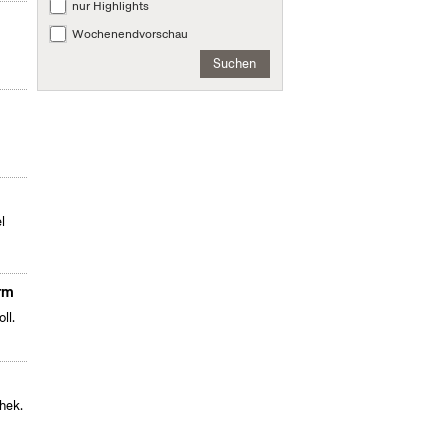
nur Highlights
Wochenendvorschau
Suchen
l
orm
ll.
hek.