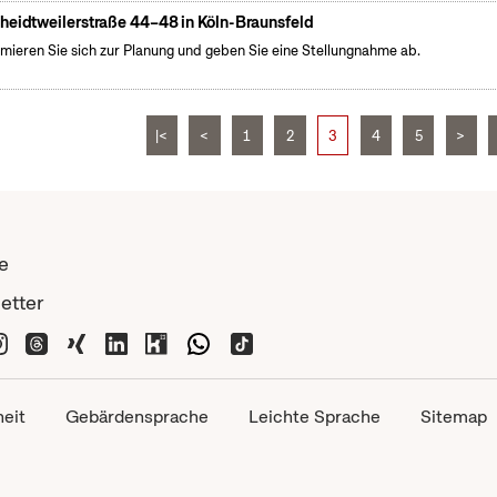
heidtweilerstraße 44–48 in Köln-Braunsfeld
rmieren Sie sich zur Planung und geben Sie eine Stellungnahme ab.
|<
<
1
2
3
4
5
>
e
etter
heit
Gebärdensprache
Leichte Sprache
Sitemap