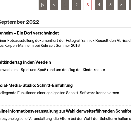
|<
<
1
2
3
4
5
>
 September 2022
nheim – Ein Dorf verschwindet
einer Fotoausstellung dokumentiert der Fotograf Yannick Rouault den Abriss 
es Kerpen-Manheim bei Köln seit Sommer 2016
ltkindertag in den Veedeln
owoche mit Spiel und Spaß rund um den Tag der Kinderrechte
cial-Media-Studio: Schnitt-Einführung
dlegende Funktionen einer geeigneten Schnitt-Software kennenlernen
line Informationsveranstaltung zur Wahl der weiterführenden Schulf
lpsychologische Veranstaltung, die Eltern bei der Wahl der Schulform helfen so