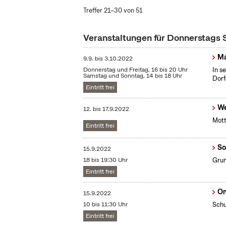
Treffer 21–30 von 51
Veranstaltungen für Donnerstags
Ma
9.9.
bis
3.10.2022
Donnerstag und Freitag, 16 bis 20 Uhr
In s
Samstag und Sonntag, 14 bis 18 Uhr
Dorf
Eintritt frei
We
12.
bis
17.9.2022
Mott
Eintritt frei
So
15.9.2022
18 bis 19:30 Uhr
Grun
Eintritt frei
On
15.9.2022
10 bis 11:30 Uhr
Schu
Eintritt frei