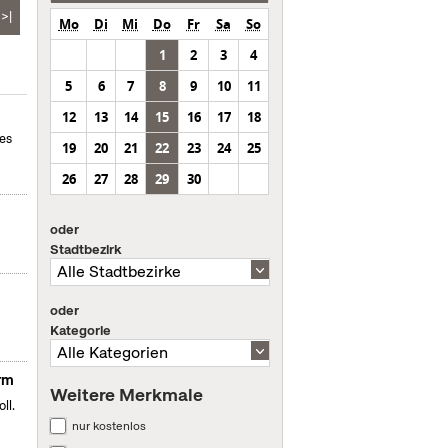
>|
Mo
Di
Mi
Do
Fr
Sa
So
1
2
3
4
5
6
7
8
9
10
11
12
13
14
15
16
17
18
des
19
20
21
22
23
24
25
26
27
28
29
30
oder
Stadtbezirk
oder
Kategorie
orm
Weitere Merkmale
ll.
nur kostenlos