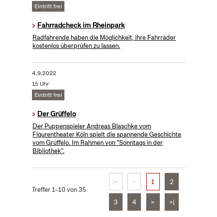
Eintritt frei
Fahrradcheck im Rheinpark
Radfahrende haben die Möglichkeit, ihre Fahrräder
kostenlos überprüfen zu lassen.
4.9.2022
15 Uhr
Eintritt frei
Der Grüffelo
Der Puppenspieler Andreas Blaschke vom
Figurentheater Köln spielt die spannende Geschichte
vom Grüffelo. Im Rahmen von "Sonntags in der
Bibliothek".
|<
<
1
2
Treffer 1–10 von 35
3
4
>
>|