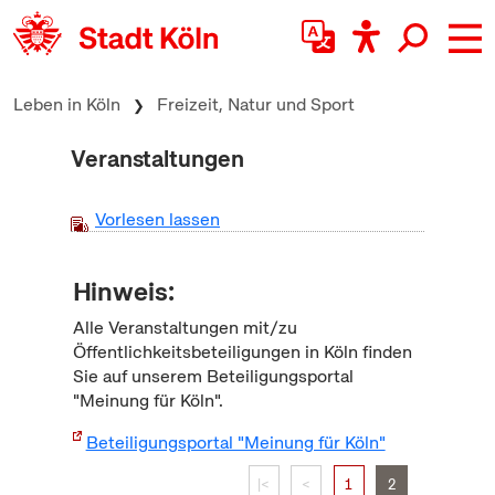
zum Inhalt springen
Leben in Köln
Freizeit, Natur und Sport
Veranstaltungen
Vorlesen lassen
Hinweis:
Alle Veranstaltungen mit/zu
Öffentlichkeitsbeteiligungen in Köln finden
Sie auf unserem Beteiligungsportal
"Meinung für Köln".
Beteiligungsportal "Meinung für Köln"
|<
<
1
2