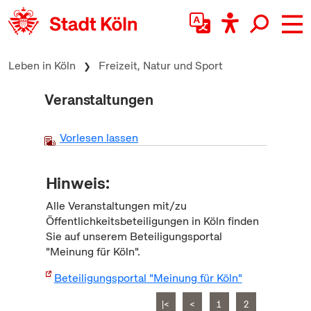
zum Inhalt springen
Leben in Köln
Freizeit, Natur und Sport
Veranstaltungen
Vorlesen lassen
Hinweis:
Alle Veranstaltungen mit/zu
Öffentlichkeitsbeteiligungen in Köln finden
Sie auf unserem Beteiligungsportal
"Meinung für Köln".
Beteiligungsportal "Meinung für Köln"
|<
<
1
2