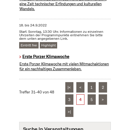
eine Zeit technischer Erfindungen und kulturellen
Wandels.
18.
bis
24.9.2022
Start: Sonntag, 13:30 Uhr. Informationen zu einzelnen
Uhrzeiten der Programmpunkte entnehmen Sie bitte
dem unten angegebenen Link.
Eintritt frei
Highlight
Erste Porzer Klimawoche
Erste Porzer Klimawoche mit vielen Mitmachaktionen
für ein nachhaltiges Zusammenleben.
|<
<
1
2
Treffer 31–40 von 48
3
4
5
>
>|
Suche in Veranstaltungen