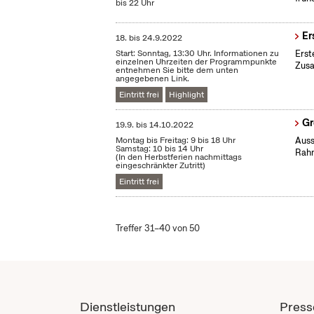
bis 22 Uhr
Er
18.
bis
24.9.2022
Start: Sonntag, 13:30 Uhr. Informationen zu
Erst
einzelnen Uhrzeiten der Programmpunkte
Zus
entnehmen Sie bitte dem unten
angegebenen Link.
Eintritt frei
Highlight
Gr
19.9.
bis
14.10.2022
Montag bis Freitag: 9 bis 18 Uhr
Auss
Samstag: 10 bis 14 Uhr
Rahm
(In den Herbstferien nachmittags
eingeschränkter Zutritt)
Eintritt frei
Treffer 31–40 von 50
Dienstleistungen
Press