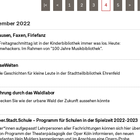
|<
<
1
2
3
4
5
>
tember 2022
ausen, Faxen, Firlefanz
reitagnachmittag ist in der Kinderbibliothek immer was los. Heute:
whackers. Im Rahmen von "100 Jahre Musikbibliothek".
seWelten
e Geschichten für kleine Leute in der Stadtteilbibliothek Ehrenfeld
hrung durch das Waldlabor
ecken Sie wie der urbane Wald der Zukunft aussehen könnte
er.Stadt.Schule – Programm für Schulen in der Spielzeit 2022-2023
er*innen aufgepasst! Lehrpersonen aller Fachrichtungen können sich hier übe
on-Programm der Theaterpädagogik der Oper Köln informieren, den neuen
ndanten Hein Mulders kennenlernen und im Anschluss eine Opern-Probe