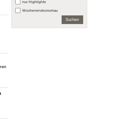
nur Highlights
Wochenendvorschau
Suchen
ören
m