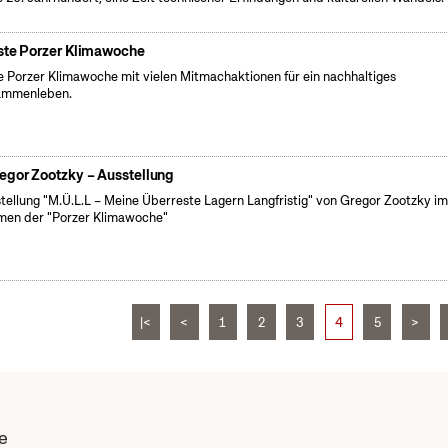
ste Porzer Klimawoche
e Porzer Klimawoche mit vielen Mitmachaktionen für ein nachhaltiges
ammenleben.
egor Zootzky – Ausstellung
tellung "M.Ü.L.L – Meine Überreste Lagern Langfristig" von Gregor Zootzky i
en der "Porzer Klimawoche"
|<
<
1
2
3
4
5
>
e