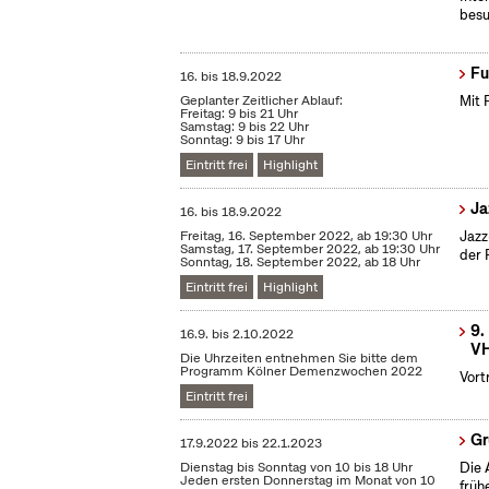
besu
Fu
16.
bis
18.9.2022
Geplanter Zeitlicher Ablauf:
Mit 
Freitag: 9 bis 21 Uhr
Samstag: 9 bis 22 Uhr
Sonntag: 9 bis 17 Uhr
Eintritt frei
Highlight
Ja
16.
bis
18.9.2022
Freitag, 16. September 2022, ab 19:30 Uhr
Jazz
Samstag, 17. September 2022, ab 19:30 Uhr
der 
Sonntag, 18. September 2022, ab 18 Uhr
Eintritt frei
Highlight
9.
16.9.
bis
2.10.2022
VH
Die Uhrzeiten entnehmen Sie bitte dem
Programm Kölner Demenzwochen 2022
Vort
Eintritt frei
Gr
17.9.2022
bis
22.1.2023
Dienstag bis Sonntag von 10 bis 18 Uhr
Die 
Jeden ersten Donnerstag im Monat von 10
früh