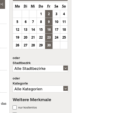
>|
Mo
Di
Mi
Do
Fr
Sa
So
1
2
3
4
5
6
7
8
9
10
11
12
13
14
15
16
17
18
19
20
21
22
23
24
25
26
27
28
29
30
oder
Stadtbezirk
oder
Kategorie
Weitere Merkmale
r das
nur kostenlos