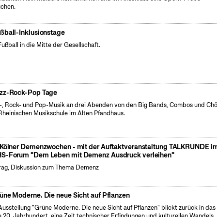
chen.
ßball-Inklusionstage
Fußball in die Mitte der Gesellschaft.
zz-Rock-Pop Tage
-, Rock- und Pop-Musik an drei Abenden von den Big Bands, Combos und Ch
Rheinischen Musikschule im Alten Pfandhaus.
 Kölner Demenzwochen - mit der Auftaktveranstaltung TALKRUNDE i
S-Forum "Dem Leben mit Demenz Ausdruck verleihen"
rag, Diskussion zum Thema Demenz
üne Moderne. Die neue Sicht auf Pflanzen
Ausstellung "Grüne Moderne. Die neue Sicht auf Pflanzen" blickt zurück in das
e 20. Jahrhundert, eine Zeit technischer Erfindungen und kulturellen Wandels.