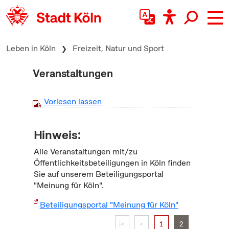
zum Inhalt springen
Leben in Köln
Freizeit, Natur und Sport
Veranstaltungen
Vorlesen lassen
Hinweis:
Alle Veranstaltungen mit/zu
Öffentlichkeitsbeteiligungen in Köln finden
Sie auf unserem Beteiligungsportal
"Meinung für Köln".
Beteiligungsportal "Meinung für Köln"
|<
<
1
2