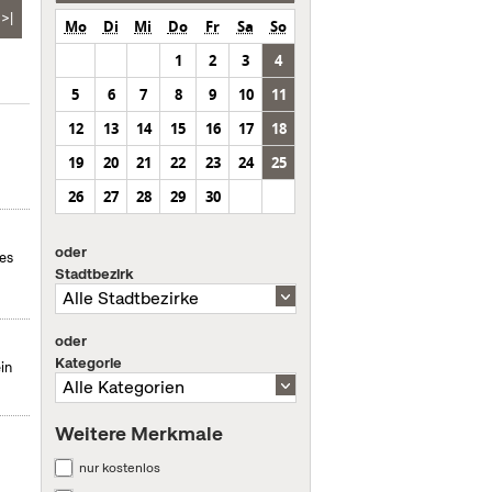
>|
Mo
Di
Mi
Do
Fr
Sa
So
1
2
3
4
5
6
7
8
9
10
11
12
13
14
15
16
17
18
19
20
21
22
23
24
25
26
27
28
29
30
oder
des
Stadtbezirk
oder
Kategorie
in
Weitere Merkmale
nur kostenlos