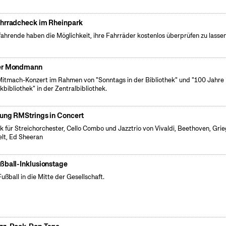
hrradcheck im Rheinpark
ahrende haben die Möglichkeit, ihre Fahrräder kostenlos überprüfen zu lassen
r Mondmann
Mitmach-Konzert im Rahmen von "Sonntags in der Bibliothek" und "100 Jahre
kbibliothek" in der Zentralbibliothek.
ung RMStrings in Concert
k für Streichorchester, Cello Combo und Jazztrio von Vivaldi, Beethoven, Grie
lt, Ed Sheeran
ßball-Inklusionstage
Fußball in die Mitte der Gesellschaft.