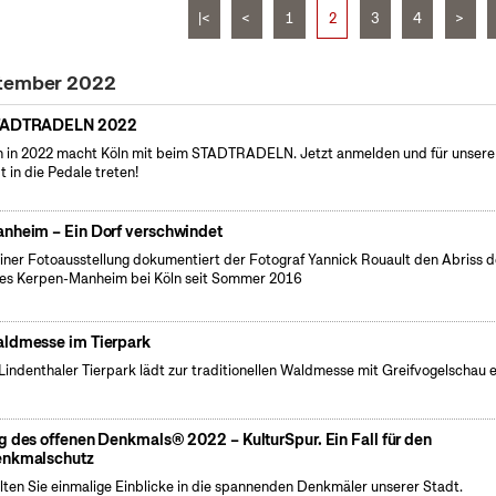
|<
<
1
2
3
4
>
ptember 2022
TADTRADELN 2022
 in 2022 macht Köln mit beim STADTRADELN. Jetzt anmelden und für unsere
t in die Pedale treten!
nheim – Ein Dorf verschwindet
einer Fotoausstellung dokumentiert der Fotograf Yannick Rouault den Abriss 
es Kerpen-Manheim bei Köln seit Sommer 2016
ldmesse im Tierpark
Lindenthaler Tierpark lädt zur traditionellen Waldmesse mit Greifvogelschau e
g des offenen Denkmals® 2022 – KulturSpur. Ein Fall für den
nkmalschutz
lten Sie einmalige Einblicke in die spannenden Denkmäler unserer Stadt.