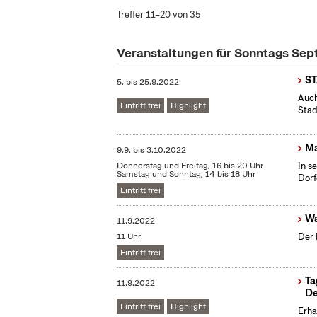
Treffer 11–20 von 35
Veranstaltungen für Sonntags Se
S
5.
bis
25.9.2022
Auch
Eintritt frei
Highlight
Stad
Ma
9.9.
bis
3.10.2022
Donnerstag und Freitag, 16 bis 20 Uhr
In s
Samstag und Sonntag, 14 bis 18 Uhr
Dorf
Eintritt frei
Wa
11.9.2022
11 Uhr
Der 
Eintritt frei
Ta
11.9.2022
De
Eintritt frei
Highlight
Erha