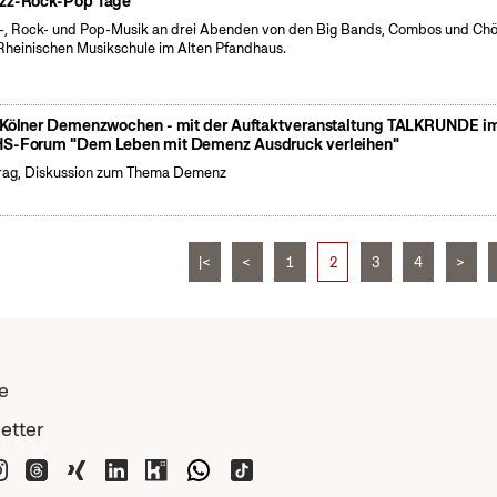
zz-Rock-Pop Tage
-, Rock- und Pop-Musik an drei Abenden von den Big Bands, Combos und Ch
Rheinischen Musikschule im Alten Pfandhaus.
 Kölner Demenzwochen - mit der Auftaktveranstaltung TALKRUNDE i
S-Forum "Dem Leben mit Demenz Ausdruck verleihen"
rag, Diskussion zum Thema Demenz
|<
<
1
2
3
4
>
e
etter