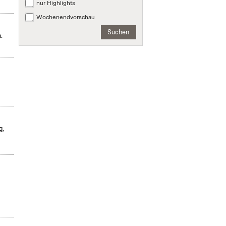
nur Highlights
Wochenendvorschau
Suchen
.
g,