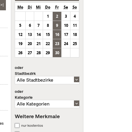
>|
Mo
Di
Mi
Do
Fr
Sa
So
1
2
3
4
5
6
7
8
9
10
11
12
13
14
15
16
17
18
19
20
21
22
23
24
25
26
27
28
29
30
oder
Stadtbezirk
oder
Kategorie
Weitere Merkmale
des
nur kostenlos