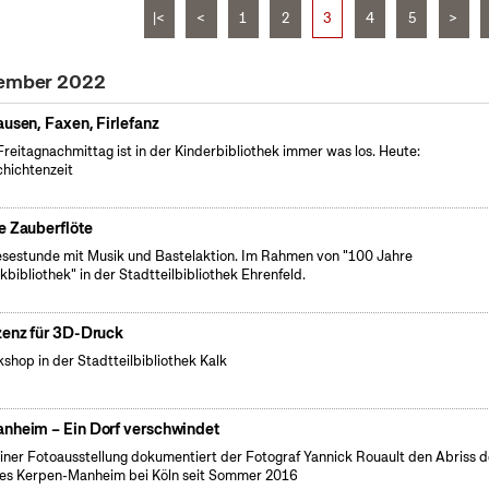
|<
<
1
2
3
4
5
>
tember 2022
ausen, Faxen, Firlefanz
reitagnachmittag ist in der Kinderbibliothek immer was los. Heute:
hichtenzeit
e Zauberflöte
esestunde mit Musik und Bastelaktion. Im Rahmen von "100 Jahre
kbibliothek" in der Stadtteilbibliothek Ehrenfeld.
zenz für 3D-Druck
shop in der Stadtteilbibliothek Kalk
nheim – Ein Dorf verschwindet
einer Fotoausstellung dokumentiert der Fotograf Yannick Rouault den Abriss 
es Kerpen-Manheim bei Köln seit Sommer 2016