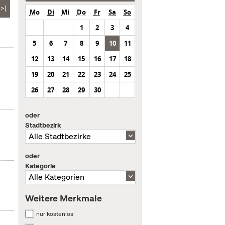
>|
Mo
Di
Mi
Do
Fr
Sa
So
1
2
3
4
5
6
7
8
9
10
11
12
13
14
15
16
17
18
19
20
21
22
23
24
25
26
27
28
29
30
oder
Stadtbezirk
oder
Kategorie
Weitere Merkmale
nur kostenlos
s