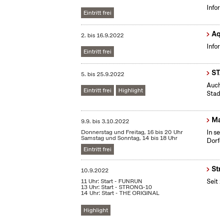
Info
Eintritt frei
Aq
2.
bis
16.9.2022
Info
Eintritt frei
S
5.
bis
25.9.2022
Auch
Eintritt frei
Highlight
Stad
Ma
9.9.
bis
3.10.2022
Donnerstag und Freitag, 16 bis 20 Uhr
In s
Samstag und Sonntag, 14 bis 18 Uhr
Dorf
Eintritt frei
St
10.9.2022
11 Uhr: Start - FUNRUN
Seit
13 Uhr: Start - STRONG-10
14 Uhr: Start - THE ORIGINAL
Highlight