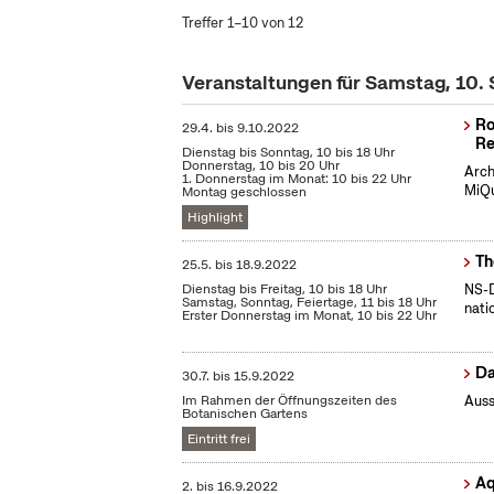
Treffer 1–10 von 12
Veranstaltungen für Samstag, 10
Ro
29.4.
bis
9.10.2022
Re
Dienstag bis Sonntag, 10 bis 18 Uhr
Donnerstag, 10 bis 20 Uhr
Arch
1. Donnerstag im Monat: 10 bis 22 Uhr
MiQu
Montag geschlossen
Highlight
Th
25.5.
bis
18.9.2022
Dienstag bis Freitag, 10 bis 18 Uhr
NS-D
Samstag, Sonntag, Feiertage, 11 bis 18 Uhr
nati
Erster Donnerstag im Monat, 10 bis 22 Uhr
Da
30.7.
bis
15.9.2022
Im Rahmen der Öffnungszeiten des
Auss
Botanischen Gartens
Eintritt frei
Aq
2.
bis
16.9.2022