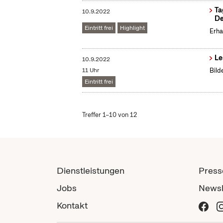
Ta
10.9.2022
De
Eintritt frei
Highlight
Erha
Le
10.9.2022
11 Uhr
Bild
Eintritt frei
Treffer 1–10 von 12
Dienstleistungen
Press
Jobs
Newsl
Kontakt