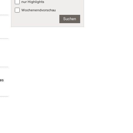
nur Highlights
Wochenendvorschau
Suchen
des