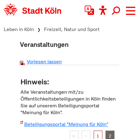
zum Inhalt springen
Leben in Köln
Freizeit, Natur und Sport
Veranstaltungen
Vorlesen lassen
Hinweis:
Alle Veranstaltungen mit/zu
Öffentlichkeitsbeteiligungen in Köln finden
Sie auf unserem Beteiligungsportal
"Meinung für Köln".
Beteiligungsportal "Meinung für Köln"
|<
<
1
2