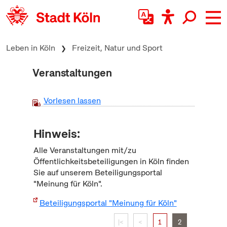
zum Inhalt springen
Leben in Köln
Freizeit, Natur und Sport
Veranstaltungen
Vorlesen lassen
Hinweis:
Alle Veranstaltungen mit/zu
Öffentlichkeitsbeteiligungen in Köln finden
Sie auf unserem Beteiligungsportal
"Meinung für Köln".
Beteiligungsportal "Meinung für Köln"
|<
<
1
2