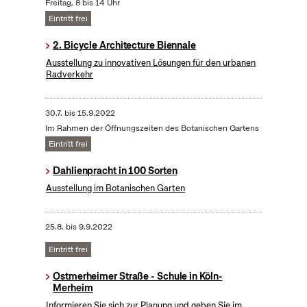
Freitag, 8 bis 14 Uhr
Eintritt frei
2. Bicycle Architecture Biennale
Ausstellung zu innovativen Lösungen für den urbanen
Radverkehr
30.7.
bis
15.9.2022
Im Rahmen der Öffnungszeiten des Botanischen Gartens
Eintritt frei
Dahlienpracht in 100 Sorten
Ausstellung im Botanischen Garten
25.8.
bis
9.9.2022
Eintritt frei
Ostmerheimer Straße - Schule in Köln-
Merheim
Informieren Sie sich zur Planung und geben Sie im