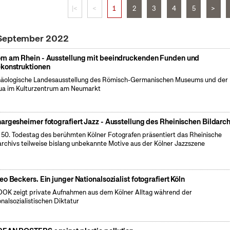
|<
<
1
2
3
4
5
>
 September 2022
m am Rhein - Ausstellung mit beeindruckenden Funden und
konstruktionen
äologische Landesausstellung des Römisch-Germanischen Museums und der
a im Kulturzentrum am Neumarkt
argesheimer fotografiert Jazz - Ausstellung des Rheinischen Bildarch
50. Todestag des berühmten Kölner Fotografen präsentiert das Rheinische
archivs teilweise bislang unbekannte Motive aus der Kölner Jazzszene
eo Beckers. Ein junger Nationalsozialist fotografiert Köln
OK zeigt private Aufnahmen aus dem Kölner Alltag während der
onalsozialistischen Diktatur