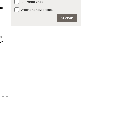
nur Highlights
mut
Wochenendvorschau
Suchen
on
y-