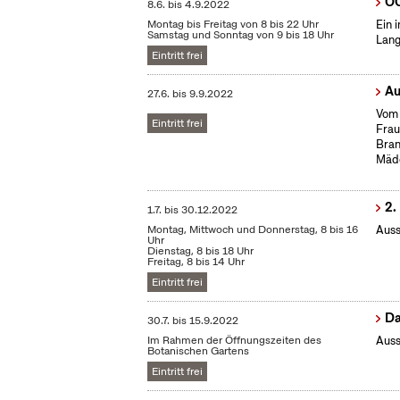
OC
8.6.
bis
4.9.2022
Montag bis Freitag von 8 bis 22 Uhr
Ein 
Samstag und Sonntag von 9 bis 18 Uhr
Lang
Eintritt frei
Au
27.6.
bis
9.9.2022
Vom 
Eintritt frei
Frau
Bran
Mäd
2.
1.7.
bis
30.12.2022
Montag, Mittwoch und Donnerstag, 8 bis 16
Auss
Uhr
Dienstag, 8 bis 18 Uhr
Freitag, 8 bis 14 Uhr
Eintritt frei
Da
30.7.
bis
15.9.2022
Im Rahmen der Öffnungszeiten des
Auss
Botanischen Gartens
Eintritt frei