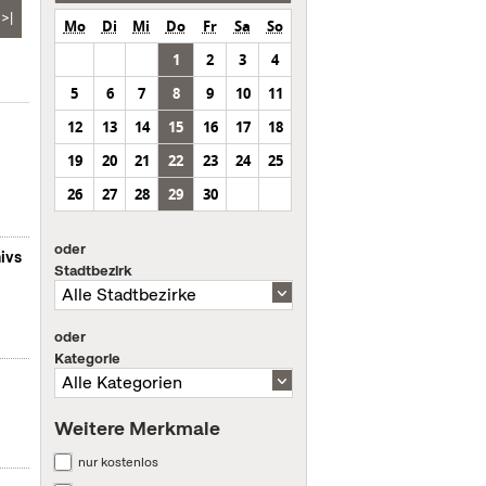
>|
Mo
Di
Mi
Do
Fr
Sa
So
1
2
3
4
5
6
7
8
9
10
11
12
13
14
15
16
17
18
19
20
21
22
23
24
25
26
27
28
29
30
oder
ivs
Stadtbezirk
oder
Kategorie
Weitere Merkmale
nur kostenlos