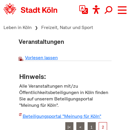
zum Inhalt springen
Leben in Köln
Freizeit, Natur und Sport
Veranstaltungen
Vorlesen lassen
Hinweis:
Alle Veranstaltungen mit/zu
Öffentlichkeitsbeteiligungen in Köln finden
Sie auf unserem Beteiligungsportal
"Meinung für Köln".
Beteiligungsportal "Meinung für Köln"
|<
<
1
2