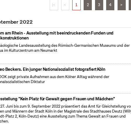
|<
<
1
2
3
4
>
eptember 2022
m am Rhein - Ausstellung mit beeindruckenden Funden und
konstruktionen
äologische Landesausstellung des Römisch-Germanischen Museums und der
a im Kulturzentrum am Neumarkt
eo Beckers. Ein junger Nationalsozialist fotografiert Köln
OK zeigt private Aufnahmen aus dem Kölner Alltag während der
onalsozialistischen Diktatur
sstellung "Kein Platz für Gewalt gegen Frauen und Mädchen"
27. Juni bis zum 9. September 2022 präsentiert das Amt für Gleichstellung v
en und Männern der Stadt Köln in der Magistrale des Stadthauses Deutz (Will
dt-Platz 2, Köln-Deutz) eine Ausstellung zum Thema Gewalt an Frauen und
chen.