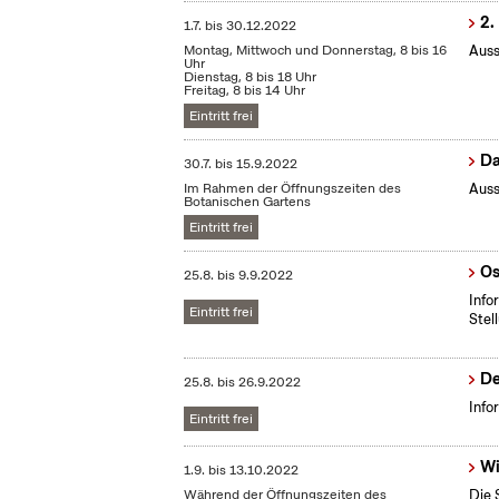
2.
1.7.
bis
30.12.2022
Montag, Mittwoch und Donnerstag, 8 bis 16
Auss
Uhr
Dienstag, 8 bis 18 Uhr
Freitag, 8 bis 14 Uhr
Eintritt frei
Da
30.7.
bis
15.9.2022
Im Rahmen der Öffnungszeiten des
Auss
Botanischen Gartens
Eintritt frei
Os
25.8.
bis
9.9.2022
Info
Eintritt frei
Stel
De
25.8.
bis
26.9.2022
Info
Eintritt frei
Wi
1.9.
bis
13.10.2022
Während der Öffnungszeiten des
Die 