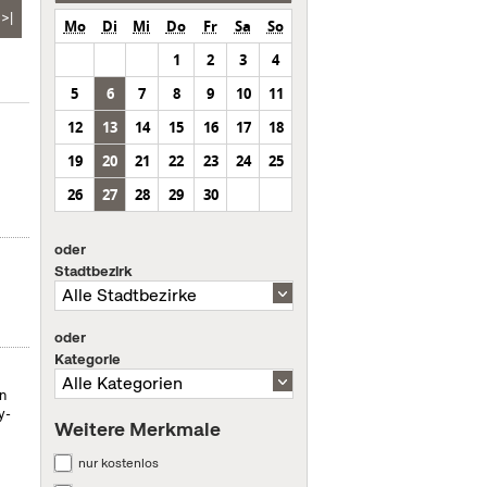
>|
Mo
Di
Mi
Do
Fr
Sa
So
1
2
3
4
5
6
7
8
9
10
11
12
13
14
15
16
17
18
19
20
21
22
23
24
25
26
27
28
29
30
oder
Stadtbezirk
oder
Kategorie
on
y-
Weitere Merkmale
nur kostenlos