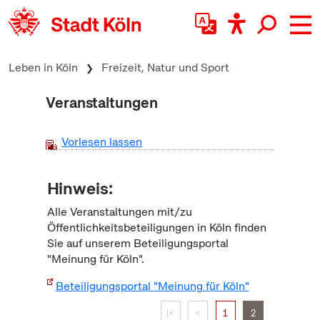
zum Inhalt springen
Leben in Köln
Freizeit, Natur und Sport
Veranstaltungen
Vorlesen lassen
Hinweis:
Alle Veranstaltungen mit/zu
Öffentlichkeitsbeteiligungen in Köln finden
Sie auf unserem Beteiligungsportal
"Meinung für Köln".
Beteiligungsportal "Meinung für Köln"
|<
<
1
2