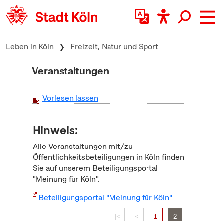
zum Inhalt springen
Leben in Köln
Freizeit, Natur und Sport
Veranstaltungen
Vorlesen lassen
Hinweis:
Alle Veranstaltungen mit/zu
Öffentlichkeitsbeteiligungen in Köln finden
Sie auf unserem Beteiligungsportal
"Meinung für Köln".
Beteiligungsportal "Meinung für Köln"
|<
<
1
2