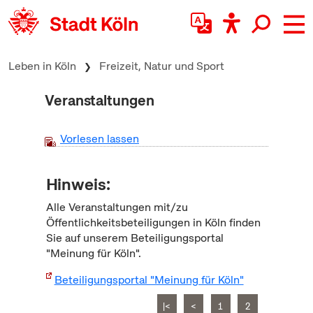
zum Inhalt springen
Leben in Köln
Freizeit, Natur und Sport
Veranstaltungen
Vorlesen lassen
Hinweis:
Alle Veranstaltungen mit/zu
Öffentlichkeitsbeteiligungen in Köln finden
Sie auf unserem Beteiligungsportal
"Meinung für Köln".
Beteiligungsportal "Meinung für Köln"
|<
<
1
2