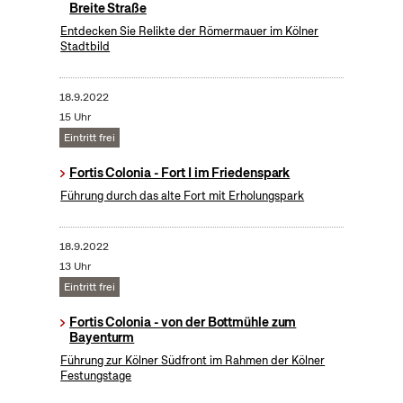
Breite Straße
Entdecken Sie Relikte der Römermauer im Kölner
Stadtbild
18.9.2022
15 Uhr
Eintritt frei
Fortis Colonia - Fort I im Friedenspark
Führung durch das alte Fort mit Erholungspark
18.9.2022
13 Uhr
Eintritt frei
Fortis Colonia - von der Bottmühle zum
Bayenturm
Führung zur Kölner Südfront im Rahmen der Kölner
Festungstage