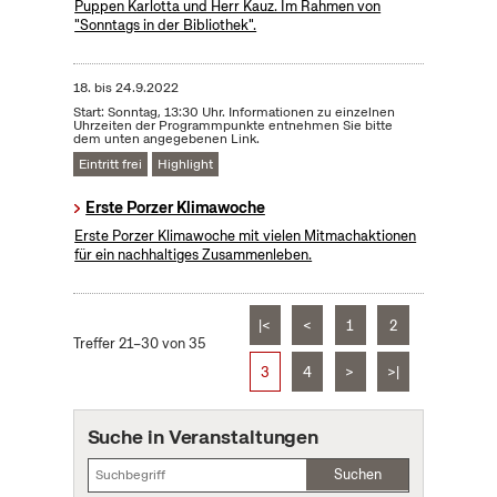
Puppen Karlotta und Herr Kauz. Im Rahmen von
"Sonntags in der Bibliothek".
18.
bis
24.9.2022
Start: Sonntag, 13:30 Uhr. Informationen zu einzelnen
Uhrzeiten der Programmpunkte entnehmen Sie bitte
dem unten angegebenen Link.
Eintritt frei
Highlight
Erste Porzer Klimawoche
Erste Porzer Klimawoche mit vielen Mitmachaktionen
für ein nachhaltiges Zusammenleben.
|<
<
1
2
Treffer 21–30 von 35
3
4
>
>|
Suche in Veranstaltungen
Suchen