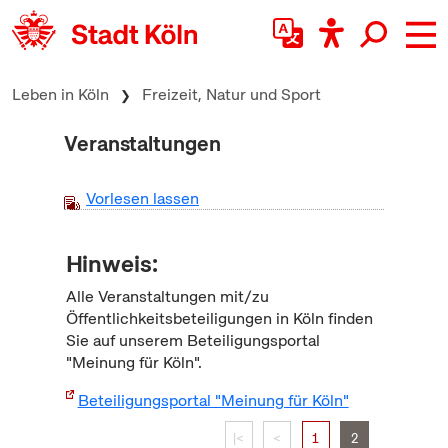
zum Inhalt springen
Leben in Köln
Freizeit, Natur und Sport
Veranstaltungen
Vorlesen lassen
Hinweis:
Alle Veranstaltungen mit/zu
Öffentlichkeitsbeteiligungen in Köln finden
Sie auf unserem Beteiligungsportal
"Meinung für Köln".
Beteiligungsportal "Meinung für Köln"
|<
<
1
2