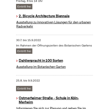
Freitag, 8 bis 14 Uhr
Eintritt frei
2. Bicycle Architecture Biennale
Ausstellung zu innovativen Lösungen für den urbanen
Radverkehr
30.7.
bis
15.9.2022
Im Rahmen der Öffnungszeiten des Botanischen Gartens
Eintritt frei
Dahlienpracht in 100 Sorten
Ausstellung im Botanischen Garten
25.8.
bis
9.9.2022
Eintritt frei
Ostmerheimer Straße - Schule in Köln-
Merheim
Informieren Sie sich zur Planung und geben Sie im