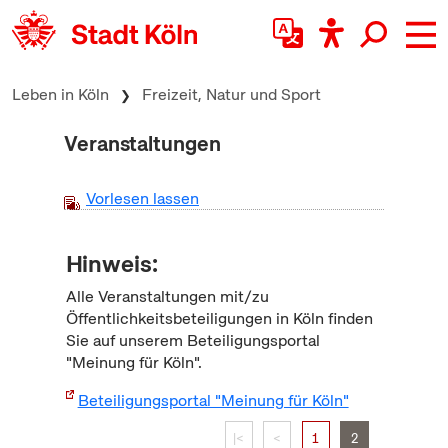
zum Inhalt springen
Leben in Köln
Freizeit, Natur und Sport
Veranstaltungen
Vorlesen lassen
Hinweis:
Alle Veranstaltungen mit/zu
Öffentlichkeitsbeteiligungen in Köln finden
Sie auf unserem Beteiligungsportal
"Meinung für Köln".
Beteiligungsportal "Meinung für Köln"
|<
<
1
2