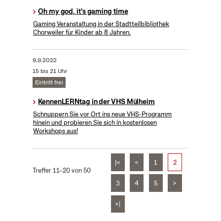
Oh my god, it's gaming time
Gaming Veranstaltung in der Stadtteilbibliothek
Chorweiler für Kinder ab 8 Jahren.
9.9.2022
15 bis 21 Uhr
Eintritt frei
KennenLERNtag in der VHS Mülheim
Schnuppern Sie vor Ort ins neue VHS-Programm
hinein und probieren Sie sich in kostenlosen
Workshops aus!
|<
<
1
2
Treffer 11–20 von 50
3
4
5
>
>|