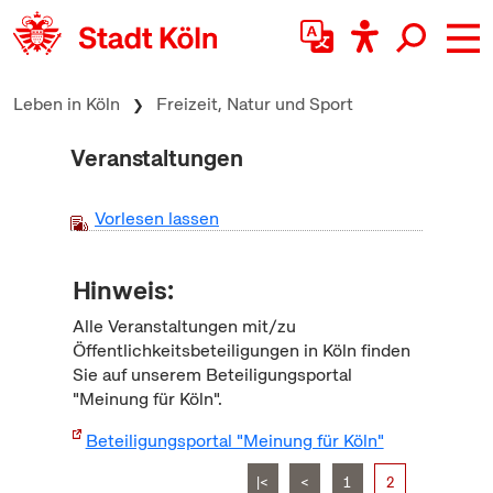
zum Inhalt springen
Leben in Köln
Freizeit, Natur und Sport
Veranstaltungen
Vorlesen lassen
Hinweis:
Alle Veranstaltungen mit/zu
Öffentlichkeitsbeteiligungen in Köln finden
Sie auf unserem Beteiligungsportal
"Meinung für Köln".
Beteiligungsportal "Meinung für Köln"
|<
<
1
2