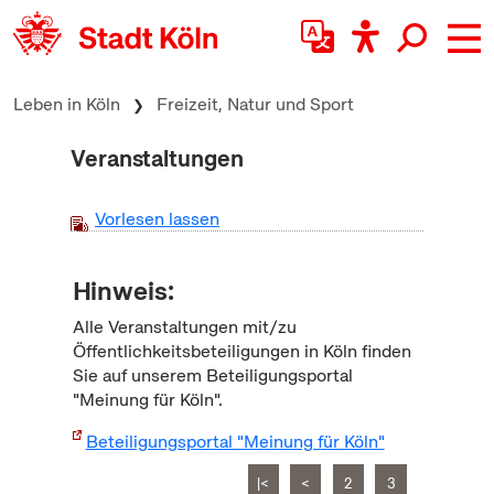
zum Inhalt springen
Leben in Köln
Freizeit, Natur und Sport
Veranstaltungen
Vorlesen lassen
Hinweis:
Alle Veranstaltungen mit/zu
Öffentlichkeitsbeteiligungen in Köln finden
Sie auf unserem Beteiligungsportal
"Meinung für Köln".
Beteiligungsportal "Meinung für Köln"
|<
<
2
3