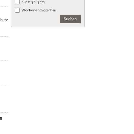
nur Highlights
Wochenendvorschau
Suchen
chutz
s
en