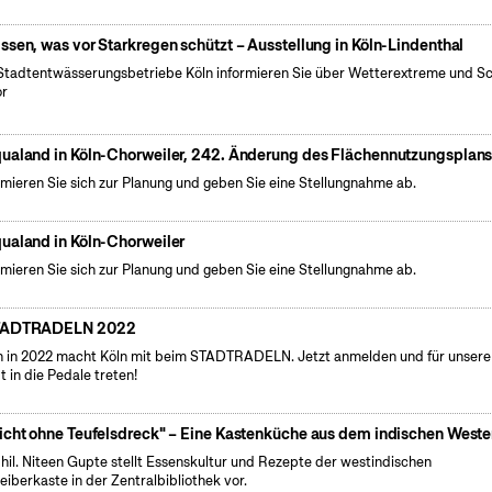
ssen, was vor Starkregen schützt – Ausstellung in Köln-Lindenthal
Stadtentwässerungsbetriebe Köln informieren Sie über Wetterextreme und S
or
ualand in Köln-Chorweiler, 242. Änderung des Flächennutzungsplan
rmieren Sie sich zur Planung und geben Sie eine Stellungnahme ab.
ualand in Köln-Chorweiler
rmieren Sie sich zur Planung und geben Sie eine Stellungnahme ab.
TADTRADELN 2022
 in 2022 macht Köln mit beim STADTRADELN. Jetzt anmelden und für unsere
t in die Pedale treten!
icht ohne Teufelsdreck" – Eine Kastenküche aus dem indischen West
phil. Niteen Gupte stellt Essenskultur und Rezepte der westindischen
eiberkaste in der Zentralbibliothek vor.