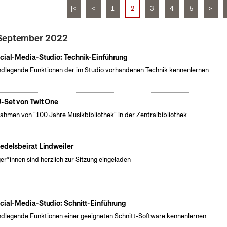
|<
<
1
2
3
4
5
>
 September 2022
cial-Media-Studio: Technik-Einführung
dlegende Funktionen der im Studio vorhandenen Technik kennenlernen
-Set von Twit One
ahmen von "100 Jahre Musikbibliothek" in der Zentralbibliothek
edelsbeirat Lindweiler
er*innen sind herzlich zur Sitzung eingeladen
cial-Media-Studio: Schnitt-Einführung
dlegende Funktionen einer geeigneten Schnitt-Software kennenlernen