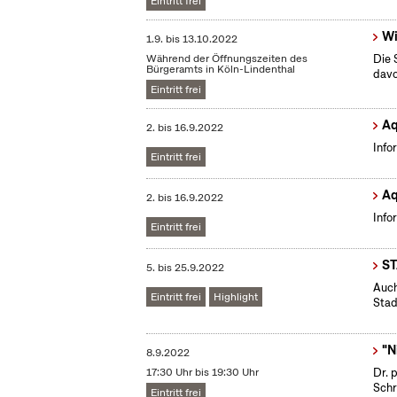
Eintritt frei
Wi
1.9.
bis
13.10.2022
Während der Öffnungszeiten des
Die 
Bürgeramts in Köln-Lindenthal
dav
Eintritt frei
Aq
2.
bis
16.9.2022
Info
Eintritt frei
Aq
2.
bis
16.9.2022
Info
Eintritt frei
S
5.
bis
25.9.2022
Auch
Eintritt frei
Highlight
Stad
"N
8.9.2022
17:30 Uhr bis 19:30 Uhr
Dr. 
Schr
Eintritt frei