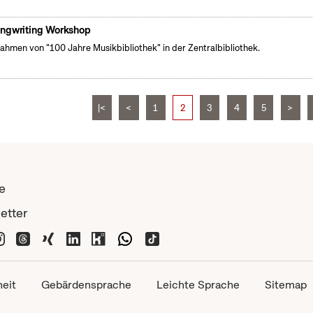
ngwriting Workshop
ahmen von "100 Jahre Musikbibliothek" in der Zentralbibliothek.
|<
<
1
2
3
4
5
>
e
etter
heit
Gebärdensprache
Leichte Sprache
Sitemap