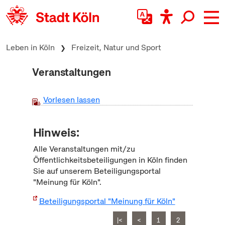
zum Inhalt springen
Leben in Köln
Freizeit, Natur und Sport
Veranstaltungen
Vorlesen lassen
Hinweis:
Alle Veranstaltungen mit/zu
Öffentlichkeitsbeteiligungen in Köln finden
Sie auf unserem Beteiligungsportal
"Meinung für Köln".
Beteiligungsportal "Meinung für Köln"
|<
<
1
2