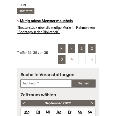
15 Uhr
Eintritt frei
Mutig miese Monster meucheln
Theaterstück über die mutige Merle im Rahmen von
"Sonntags in der Bibliothek".
|<
<
1
2
Treffer 31–35 von 35
3
4
>
>|
Suche in Veranstaltungen
Suchen
Zeitraum wählen
September 2022
Mo
Di
Mi
Do
Fr
Sa
So