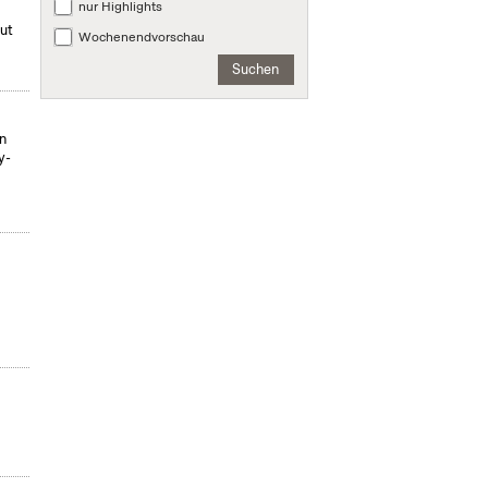
nur Highlights
mut
Wochenendvorschau
Suchen
on
y-