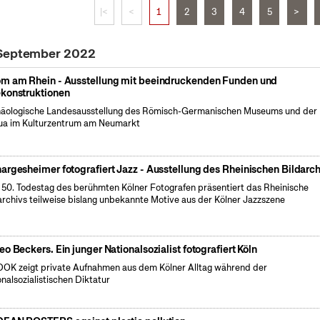
|<
<
1
2
3
4
5
>
 September 2022
m am Rhein - Ausstellung mit beeindruckenden Funden und
konstruktionen
äologische Landesausstellung des Römisch-Germanischen Museums und der
a im Kulturzentrum am Neumarkt
argesheimer fotografiert Jazz - Ausstellung des Rheinischen Bildarch
50. Todestag des berühmten Kölner Fotografen präsentiert das Rheinische
archivs teilweise bislang unbekannte Motive aus der Kölner Jazzszene
eo Beckers. Ein junger Nationalsozialist fotografiert Köln
OK zeigt private Aufnahmen aus dem Kölner Alltag während der
onalsozialistischen Diktatur