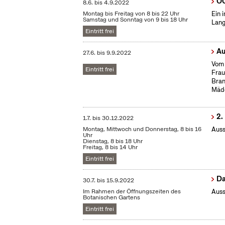
OC
8.6.
bis
4.9.2022
Montag bis Freitag von 8 bis 22 Uhr
Ein 
Samstag und Sonntag von 9 bis 18 Uhr
Lang
Eintritt frei
Au
27.6.
bis
9.9.2022
Vom 
Eintritt frei
Frau
Bran
Mäd
2.
1.7.
bis
30.12.2022
Montag, Mittwoch und Donnerstag, 8 bis 16
Auss
Uhr
Dienstag, 8 bis 18 Uhr
Freitag, 8 bis 14 Uhr
Eintritt frei
Da
30.7.
bis
15.9.2022
Im Rahmen der Öffnungszeiten des
Auss
Botanischen Gartens
Eintritt frei