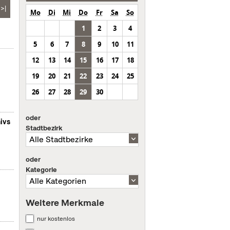
>|
Mo
Di
Mi
Do
Fr
Sa
So
1
2
3
4
5
6
7
8
9
10
11
12
13
14
15
16
17
18
19
20
21
22
23
24
25
26
27
28
29
30
oder
ivs
Stadtbezirk
oder
Kategorie
Weitere Merkmale
nur kostenlos