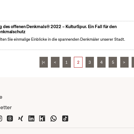
g des offenen Denkmals® 2022 – KulturSpur. Ein Fall für den
nkmalschutz
lten Sie einmalige Einblicke in die spannenden Denkmäler unserer Stadt.
|<
<
1
2
3
4
5
>
e
etter