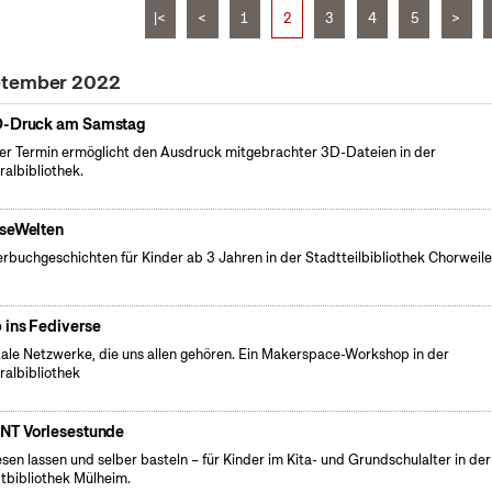
|<
<
1
2
3
4
5
>
eptember 2022
-Druck am Samstag
er Termin ermöglicht den Ausdruck mitgebrachter 3D-Dateien in der
ralbibliothek.
seWelten
erbuchgeschichten für Kinder ab 3 Jahren in der Stadtteilbibliothek Chorweile
 ins Fediverse
itale Netzwerke, die uns allen gehören. Ein Makerspace-Workshop in der
ralbibliothek
NT Vorlesestunde
esen lassen und selber basteln – für Kinder im Kita- und Grundschulalter in der
tbibliothek Mülheim.