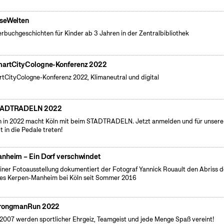
seWelten
erbuchgeschichten für Kinder ab 3 Jahren in der Zentralbibliothek
artCityCologne-Konferenz 2022
tCityCologne-Konferenz 2022, Klimaneutral und digital
TADTRADELN 2022
 in 2022 macht Köln mit beim STADTRADELN. Jetzt anmelden und für unsere
t in die Pedale treten!
nheim – Ein Dorf verschwindet
einer Fotoausstellung dokumentiert der Fotograf Yannick Rouault den Abriss 
es Kerpen-Manheim bei Köln seit Sommer 2016
rongmanRun 2022
 2007 werden sportlicher Ehrgeiz, Teamgeist und jede Menge Spaß vereint!