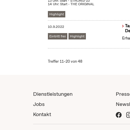
13 Uhr: Start - STRONG-10
14 Uhr: Start - THE ORIGINAL
Highlight
Ta
10.9.2022
De
Eintritt frei
Highlight
Erha
Treffer 11–20 von 48
Dienstleistungen
Press
Jobs
Newsl
Kontakt