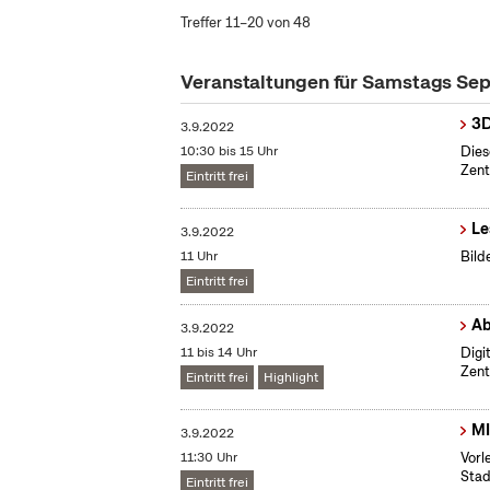
Treffer 11–20 von 48
Veranstaltungen für Samstags S
3D
3.9.2022
10:30 bis 15 Uhr
Dies
Zent
Eintritt frei
Le
3.9.2022
11 Uhr
Bild
Eintritt frei
Ab
3.9.2022
11 bis 14 Uhr
​Dig
Zent
Eintritt frei
Highlight
MI
3.9.2022
11:30 Uhr
Vorl
Stad
Eintritt frei