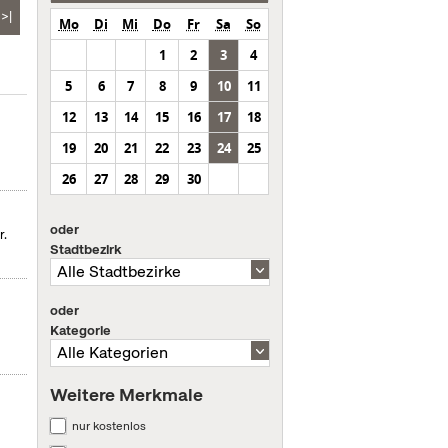
>|
Mo
Di
Mi
Do
Fr
Sa
So
1
2
3
4
5
6
7
8
9
10
11
12
13
14
15
16
17
18
19
20
21
22
23
24
25
26
27
28
29
30
oder
r.
Stadtbezirk
oder
Kategorie
Weitere Merkmale
nur kostenlos