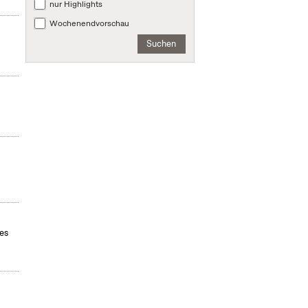
nur Highlights
Wochenendvorschau
Suchen
des