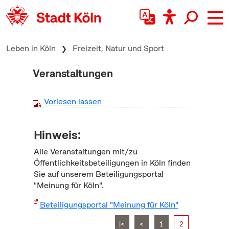
zum Inhalt springen
Leben in Köln
Freizeit, Natur und Sport
Veranstaltungen
Vorlesen lassen
Hinweis:
Alle Veranstaltungen mit/zu
Öffentlichkeitsbeteiligungen in Köln finden
Sie auf unserem Beteiligungsportal
"Meinung für Köln".
Beteiligungsportal "Meinung für Köln"
|<
<
1
2