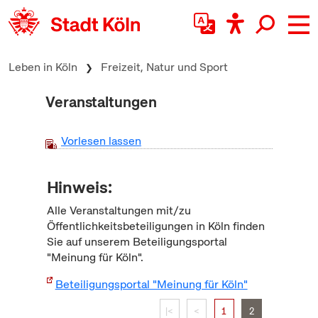
zum Inhalt springen
Leben in Köln
Freizeit, Natur und Sport
Veranstaltungen
Vorlesen lassen
Hinweis:
Alle Veranstaltungen mit/zu
Öffentlichkeitsbeteiligungen in Köln finden
Sie auf unserem Beteiligungsportal
"Meinung für Köln".
Beteiligungsportal "Meinung für Köln"
|<
<
1
2