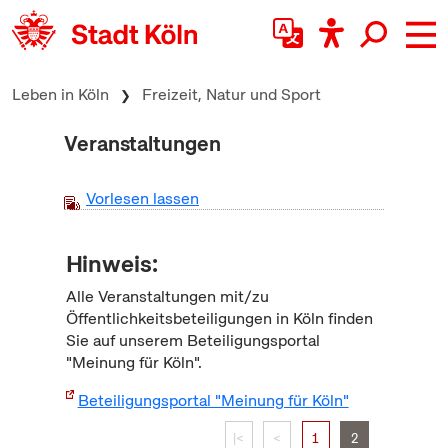
zum Inhalt springen
Leben in Köln
Freizeit, Natur und Sport
Veranstaltungen
Vorlesen lassen
Hinweis:
Alle Veranstaltungen mit/zu
Öffentlichkeitsbeteiligungen in Köln finden
Sie auf unserem Beteiligungsportal
"Meinung für Köln".
Beteiligungsportal "Meinung für Köln"
|<
<
1
2