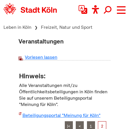
zum Inhalt springen
Leben in Köln
Freizeit, Natur und Sport
Veranstaltungen
Vorlesen lassen
Hinweis:
Alle Veranstaltungen mit/zu
Öffentlichkeitsbeteiligungen in Köln finden
Sie auf unserem Beteiligungsportal
"Meinung für Köln".
Beteiligungsportal "Meinung für Köln"
|<
<
1
2