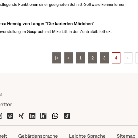
dlegende Funktionen einer geeigneten Schnitt-Software kennenlernen
exa Hennig von Lange: "Die karierten Mädchen"
vorstellung im Gespräch mit Mike Litt in der Zentralbibliothek.
|<
<
1
2
3
4
>
e
etter
heit
Gebärdensprache
Leichte Sprache
Sitemap