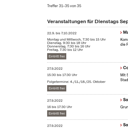
Treffer 31–35 von 35
Veranstaltungen für Dienstags S
Ma
22.9.
bis
7.10.2022
Montag und Mittwoch, 7:30 bis 15 Uhr
Komm
Dienstag, 9:30 bis 18 Uhr
die 
Donnerstag, 7:30 bis 16 Uhr
Freitag, 7:30 bis 12 Uhr
Eintritt frei
Co
27.9.2022
15:30 bis 17:30 Uhr
Mit 
Stad
Folgetermine: 4./11./18./25. Oktober
Eintritt frei
So
27.9.2022
16 bis 17:30 Uhr
Grun
Eintritt frei
So
27.9.2022