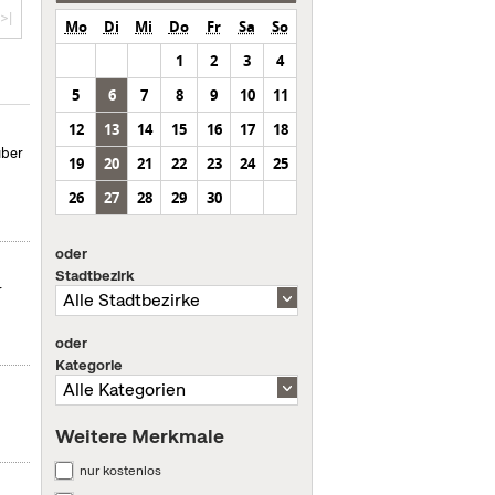
>|
Mo
Di
Mi
Do
Fr
Sa
So
1
2
3
4
5
6
7
8
9
10
11
12
13
14
15
16
17
18
über
19
20
21
22
23
24
25
26
27
28
29
30
oder
Stadtbezirk
r
oder
Kategorie
Weitere Merkmale
nur kostenlos