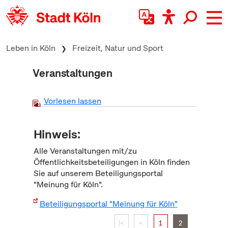
zum Inhalt springen
Leben in Köln
Freizeit, Natur und Sport
Veranstaltungen
Vorlesen lassen
Hinweis:
Alle Veranstaltungen mit/zu
Öffentlichkeitsbeteiligungen in Köln finden
Sie auf unserem Beteiligungsportal
"Meinung für Köln".
Beteiligungsportal "Meinung für Köln"
|<
<
1
2