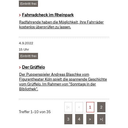
Eintritt frei
Fahrradcheck im Rheinpark
Radfahrende haben die Möglichkeit, ihre Fahrräder
kostenlos überprüfen zu lassen.
4.9.2022
15 Uhr
Eintritt frei
Der Grüffelo
Der Puppenspieler Andreas Blaschke vom
Figurentheater Köln spielt die spannende Geschichte
vom Grüffelo. Im Rahmen von "Sonntags in der
Bibliothek".
|<
<
1
2
Treffer 1–10 von 35
3
4
>
>|