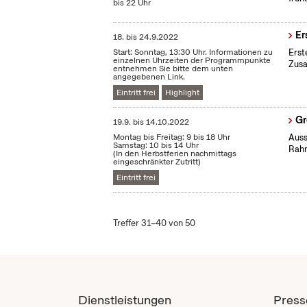
bis 22 Uhr
Er
18.
bis
24.9.2022
Start: Sonntag, 13:30 Uhr. Informationen zu
Erst
einzelnen Uhrzeiten der Programmpunkte
Zus
entnehmen Sie bitte dem unten
angegebenen Link.
Eintritt frei
Highlight
Gr
19.9.
bis
14.10.2022
Montag bis Freitag: 9 bis 18 Uhr
Auss
Samstag: 10 bis 14 Uhr
Rahm
(In den Herbstferien nachmittags
eingeschränkter Zutritt)
Eintritt frei
Treffer 31–40 von 50
Dienstleistungen
Press