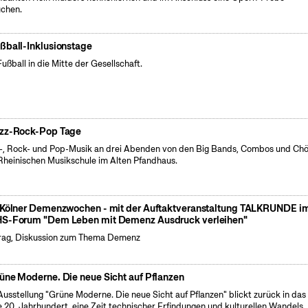
chen.
ßball-Inklusionstage
Fußball in die Mitte der Gesellschaft.
zz-Rock-Pop Tage
-, Rock- und Pop-Musik an drei Abenden von den Big Bands, Combos und Ch
Rheinischen Musikschule im Alten Pfandhaus.
 Kölner Demenzwochen - mit der Auftaktveranstaltung TALKRUNDE i
S-Forum "Dem Leben mit Demenz Ausdruck verleihen"
rag, Diskussion zum Thema Demenz
üne Moderne. Die neue Sicht auf Pflanzen
Ausstellung "Grüne Moderne. Die neue Sicht auf Pflanzen" blickt zurück in das
e 20. Jahrhundert, eine Zeit technischer Erfindungen und kulturellen Wandels.