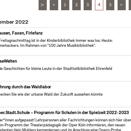
|<
<
1
2
3
4
5
>
tember 2022
ausen, Faxen, Firlefanz
reitagnachmittag ist in der Kinderbibliothek immer was los. Heute:
whackers. Im Rahmen von "100 Jahre Musikbibliothek".
seWelten
e Geschichten für kleine Leute in der Stadtteilbibliothek Ehrenfeld
hrung durch das Waldlabor
ecken Sie wie der urbane Wald der Zukunft aussehen könnte
er.Stadt.Schule – Programm für Schulen in der Spielzeit 2022-2023
er*innen aufgepasst! Lehrpersonen aller Fachrichtungen können sich hier übe
on-Programm der Theaterpädagogik der Oper Köln informieren, den neuen
ndanten Hein Mulders kennenlernen und im Anschluss eine Opern-Probe