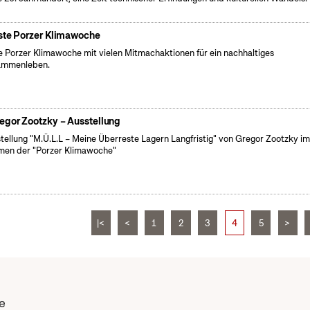
ste Porzer Klimawoche
e Porzer Klimawoche mit vielen Mitmachaktionen für ein nachhaltiges
ammenleben.
egor Zootzky – Ausstellung
tellung "M.Ü.L.L – Meine Überreste Lagern Langfristig" von Gregor Zootzky i
en der "Porzer Klimawoche"
|<
<
1
2
3
4
5
>
e