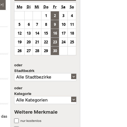
>|
Mo
Di
Mi
Do
Fr
Sa
So
1
2
3
4
5
6
7
8
9
10
11
12
13
14
15
16
17
18
19
20
21
22
23
24
25
26
27
28
29
30
oder
Stadtbezirk
oder
Kategorie
Weitere Merkmale
r das
nur kostenlos