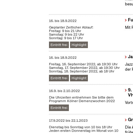
besu
Fu
16.
bis
18.9.2022
Geplanter Zeitlicher Ablauf:
Mit 
Freitag: 9 bis 21 Uhr
Samstag: 9 bis 22 Uhr
Sonntag: 9 bis 17 Uhr
Eintritt frei
Highlight
Ja
16.
bis
18.9.2022
Freitag, 16. September 2022, ab 19:30 Uhr
Jazz
Samstag, 17. September 2022, ab 19:30 Uhr
der 
Sonntag, 18. September 2022, ab 18 Uhr
Eintritt frei
Highlight
9.
16.9.
bis
2.10.2022
VH
Die Uhrzeiten entnehmen Sie bitte dem
Programm Kölner Demenzwochen 2022
Vort
Eintritt frei
Gr
17.9.2022
bis
22.1.2023
Dienstag bis Sonntag von 10 bis 18 Uhr
Die 
Jeden ersten Donnerstag im Monat von 10
früh