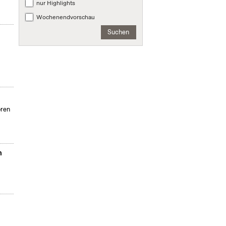
nur Highlights
Wochenendvorschau
Suchen
ören
m