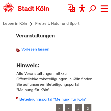
zum Inhalt springen
Leben in Köln
Freizeit, Natur und Sport
Veranstaltungen
Vorlesen lassen
Hinweis:
Alle Veranstaltungen mit/zu
Öffentlichkeitsbeteiligungen in Köln finden
Sie auf unserem Beteiligungsportal
"Meinung für Köln".
Beteiligungsportal "Meinung für Köln"
|<
<
1
2