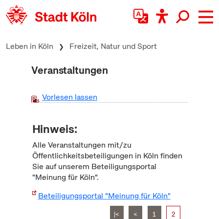
zum Inhalt springen
Leben in Köln
Freizeit, Natur und Sport
Veranstaltungen
Vorlesen lassen
Hinweis:
Alle Veranstaltungen mit/zu
Öffentlichkeitsbeteiligungen in Köln finden
Sie auf unserem Beteiligungsportal
"Meinung für Köln".
Beteiligungsportal "Meinung für Köln"
|<
<
1
2