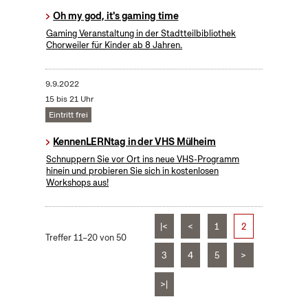
Oh my god, it's gaming time
Gaming Veranstaltung in der Stadtteilbibliothek
Chorweiler für Kinder ab 8 Jahren.
9.9.2022
15 bis 21 Uhr
Eintritt frei
KennenLERNtag in der VHS Mülheim
Schnuppern Sie vor Ort ins neue VHS-Programm
hinein und probieren Sie sich in kostenlosen
Workshops aus!
|<
<
1
2
Treffer 11–20 von 50
3
4
5
>
>|