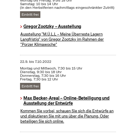
Montag bis Freitag: 9 bis 18 Uhr
Samstag: 10 bis 14 Uhr
(In den Herbstferien nachmittags eingeschränkter Zutritt)
Eintritt frei
Gregor Zootzky – Ausstellung
Ausstellung "M.Ü.L.L – Meine Überreste Lagern
Langfristig" von Gregor Zootzky im Rahmen der
"Porzer Klimawoche"
22.9.
bis
7.10.2022
Montag und Mittwoch, 7:30 bis 15 Uhr
Dienstag, 9:30 bis 18 Uhr
Donnerstag, 7:30 bis 16 Uhr
Freitag, 7:30 bis 12 Uhr
Eintritt frei
Max Becker-Areal – Online-Beteiligung und
Ausstellung der Entwürfe
Kommen Sie vorbei, schauen Sie sich die Entwürfe an
und diskutieren Sie mit uns über die Planung. Oder
beteiligen Sie sich online.