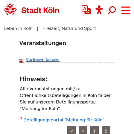
zum Inhalt springen
Leben in Köln
Freizeit, Natur und Sport
Veranstaltungen
Vorlesen lassen
Hinweis:
Alle Veranstaltungen mit/zu
Öffentlichkeitsbeteiligungen in Köln finden
Sie auf unserem Beteiligungsportal
"Meinung für Köln".
Beteiligungsportal "Meinung für Köln"
|<
<
1
2