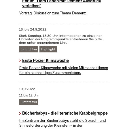
Forum "Dem Leben mit Demenz Ausdruck
verleihen"
Vortrag, Diskussion zum Thema Demenz
18.
bis
24.9.2022
Start: Sonntag, 13:30 Uhr. Informationen zu einzelnen
Uhrzeiten der Programmpunkte entnehmen Sie bitte
dem unten angegebenen Link.
Eintritt frei
Highlight
Erste Porzer Klimawoche
Erste Porzer Klimawoche mit vielen Mitmachaktionen
für ein nachhaltiges Zusammenleben.
19.9.2022
11 bis 12 Uhr
Eintritt frei
Bücherbabys - die literarische Krabbelgruppe
Im Zentrum der Bücherbabys steht die Sprach- und
Sinnesförderung der Kleinsten – in der