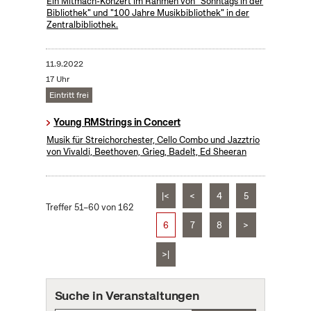
Ein Mitmach-Konzert im Rahmen von "Sonntags in der
Bibliothek" und "100 Jahre Musikbibliothek" in der
Zentralbibliothek.
11.9.2022
17 Uhr
Eintritt frei
Young RMStrings in Concert
Musik für Streichorchester, Cello Combo und Jazztrio
von Vivaldi, Beethoven, Grieg, Badelt, Ed Sheeran
|<
<
4
5
Treffer 51–60 von 162
6
7
8
>
>|
Suche in Veranstaltungen