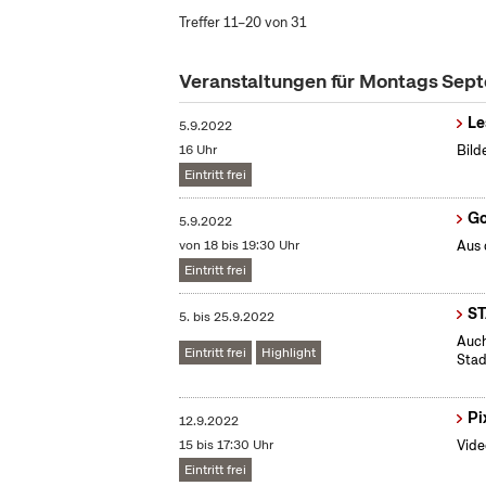
Treffer 11–20 von 31
Veranstaltungen für Montags Sep
Le
5.9.2022
16 Uhr
Bild
Eintritt frei
Go
5.9.2022
von 18 bis 19:30 Uhr
Aus 
Eintritt frei
S
5.
bis
25.9.2022
Auch
Eintritt frei
Highlight
Stad
Pi
12.9.2022
15 bis 17:30 Uhr
Vide
Eintritt frei