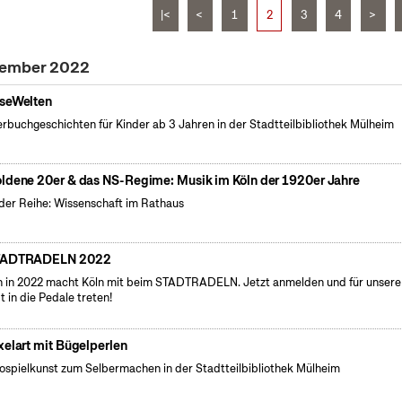
|<
<
1
2
3
4
>
tember 2022
seWelten
erbuchgeschichten für Kinder ab 3 Jahren in der Stadtteilbibliothek Mülheim
ldene 20er & das NS-Regime: Musik im Köln der 1920er Jahre
der Reihe: Wissenschaft im Rathaus
TADTRADELN 2022
 in 2022 macht Köln mit beim STADTRADELN. Jetzt anmelden und für unsere
t in die Pedale treten!
xelart mit Bügelperlen
ospielkunst zum Selbermachen in der Stadtteilbibliothek Mülheim