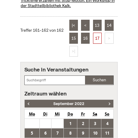
Trickfilme erzählen mit Stop-Motion. Ein Workshop in
der Stadtteilbibliothek Kalk.
|<
<
13
14
Treffer 161–162 von 162
15
16
17
>
>|
Suche in Veranstaltungen
Suchen
Zeitraum wählen
September 2022
Mo
Di
Mi
Do
Fr
Sa
So
1
2
3
4
5
6
7
8
9
10
11