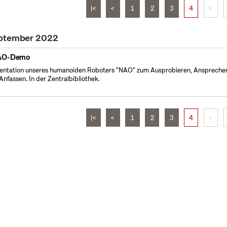
|<
<
1
2
3
4
>
eptember 2022
AO-Demo
entation unseres humanoiden Roboters "NAO" zum Ausprobieren, Anspreche
Anfassen. In der Zentralbibliothek.
|<
<
1
2
3
4
>