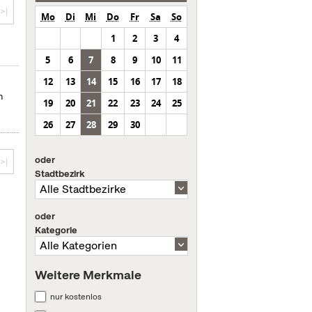
>|
Mo
Di
Mi
Do
Fr
Sa
So
1
2
3
4
5
6
7
8
9
10
11
12
13
14
15
16
17
18
n
19
20
21
22
23
24
25
26
27
28
29
30
oder
>|
Stadtbezirk
oder
Kategorie
Weitere Merkmale
nur kostenlos