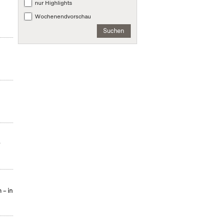
nur Highlights
Wochenendvorschau
Suchen
r
 – in