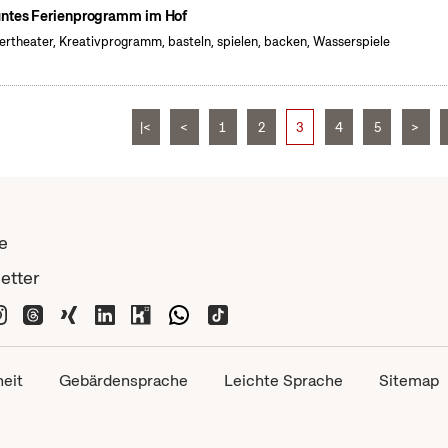
ntes Ferienprogramm im Hof
ertheater, Kreativprogramm, basteln, spielen, backen, Wasserspiele
|<
<
1
2
3
4
5
>
e
etter
heit
Gebärdensprache
Leichte Sprache
Sitemap