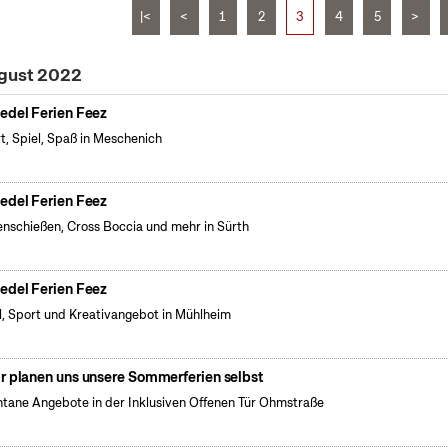
|<
<
1
2
3
4
5
>
ugust 2022
edel Ferien Feez
t, Spiel, Spaß in Meschenich
edel Ferien Feez
nschießen, Cross Boccia und mehr in Sürth
edel Ferien Feez
l, Sport und Kreativangebot in Mühlheim
r planen uns unsere Sommerferien selbst
tane Angebote in der Inklusiven Offenen Tür Ohmstraße