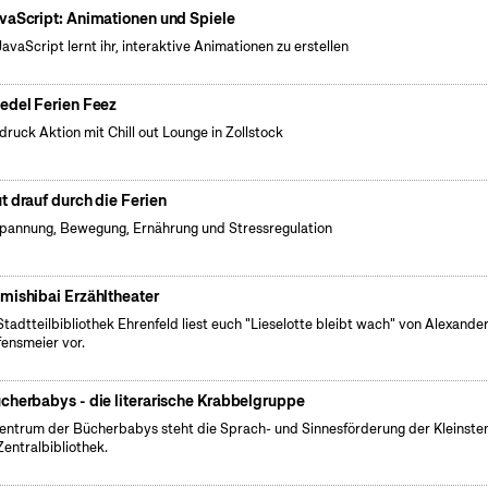
vaScript: Animationen und Spiele
JavaScript lernt ihr, interaktive Animationen zu erstellen
edel Ferien Feez
druck Aktion mit Chill out Lounge in Zollstock
t drauf durch die Ferien
pannung, Bewegung, Ernährung und Stressregulation
mishibai Erzähltheater
Stadtteilbibliothek Ehrenfeld liest euch "Lieselotte bleibt wach" von Alexande
fensmeier vor.
cherbabys - die literarische Krabbelgruppe
entrum der Bücherbabys steht die Sprach- und Sinnesförderung der Kleinsten
Zentralbibliothek.