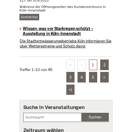
21.7.
bis
31.8.2022
Während der Öffnungszeiten des Kundenzentrums in
Köln-Innenstadt
Eintritt frei
Wissen, was vor Starkregen schützt –
Ausstellung in Köln-Innenstadt
Die Stadtentwässerungsbetriebe Köln informieren Sie
über Wetterextreme und Schutz davor
|<
<
1
2
Treffer 1–10 von 46
3
4
5
>
>|
Suche in Veranstaltungen
Suchen
Zeitraum wählen