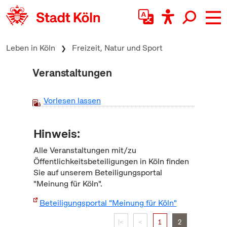
zum Inhalt springen
Leben in Köln
Freizeit, Natur und Sport
Veranstaltungen
Vorlesen lassen
Hinweis:
Alle Veranstaltungen mit/zu
Öffentlichkeitsbeteiligungen in Köln finden
Sie auf unserem Beteiligungsportal
"Meinung für Köln".
Beteiligungsportal "Meinung für Köln"
|<
<
1
2