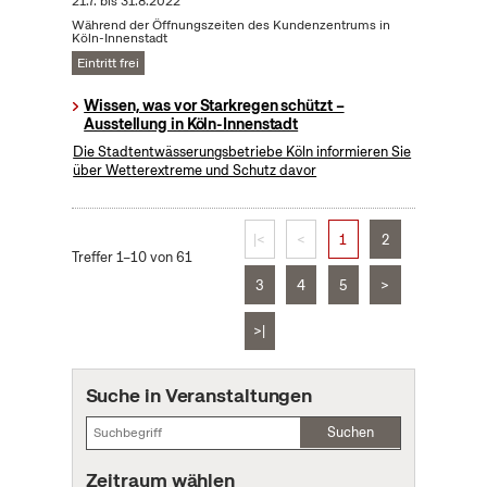
21.7.
bis
31.8.2022
Während der Öffnungszeiten des Kundenzentrums in
Köln-Innenstadt
Eintritt frei
Wissen, was vor Starkregen schützt –
Ausstellung in Köln-Innenstadt
Die Stadtentwässerungsbetriebe Köln informieren Sie
über Wetterextreme und Schutz davor
|<
<
1
2
Treffer 1–10 von 61
3
4
5
>
>|
Suche in Veranstaltungen
Suchen
Zeitraum wählen