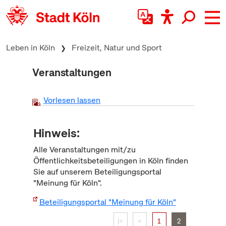
zum Inhalt springen
Leben in Köln
Freizeit, Natur und Sport
Veranstaltungen
Vorlesen lassen
Hinweis:
Alle Veranstaltungen mit/zu
Öffentlichkeitsbeteiligungen in Köln finden
Sie auf unserem Beteiligungsportal
"Meinung für Köln".
Beteiligungsportal "Meinung für Köln"
|<
<
1
2