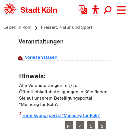
zum Inhalt springen
Leben in Köln
Freizeit, Natur und Sport
Veranstaltungen
Vorlesen lassen
Hinweis:
Alle Veranstaltungen mit/zu
Öffentlichkeitsbeteiligungen in Köln finden
Sie auf unserem Beteiligungsportal
"Meinung für Köln".
Beteiligungsportal "Meinung für Köln"
|<
<
1
2