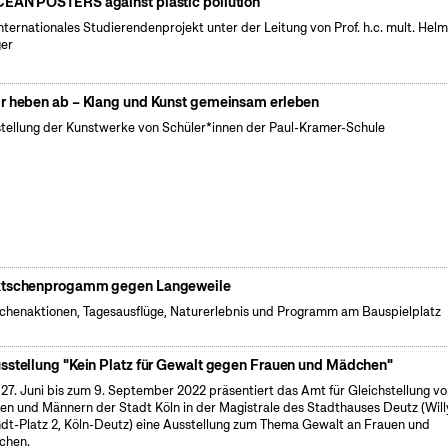
EAN POSTERS against plastic pollution
internationales Studierendenprojekt unter der Leitung von Prof. h.c. mult. Hel
er
r heben ab – Klang und Kunst gemeinsam erleben
tellung der Kunstwerke von Schüler*innen der Paul-Kramer-Schule
tschenprogamm gegen Langeweile
henaktionen, Tagesausflüge, Naturerlebnis und Programm am Bauspielplatz
sstellung "Kein Platz für Gewalt gegen Frauen und Mädchen"
27. Juni bis zum 9. September 2022 präsentiert das Amt für Gleichstellung v
en und Männern der Stadt Köln in der Magistrale des Stadthauses Deutz (Will
dt-Platz 2, Köln-Deutz) eine Ausstellung zum Thema Gewalt an Frauen und
chen.