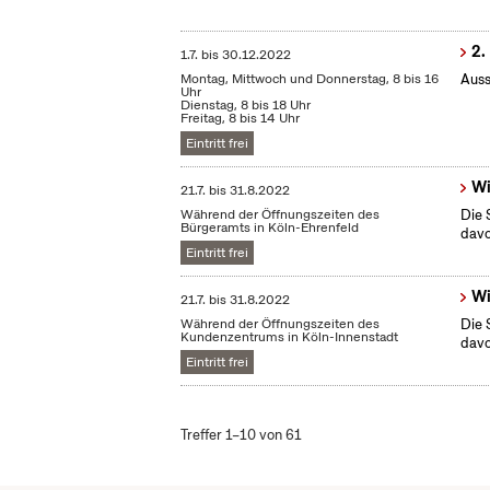
2.
1.7.
bis
30.12.2022
Montag, Mittwoch und Donnerstag, 8 bis 16
Auss
Uhr
Dienstag, 8 bis 18 Uhr
Freitag, 8 bis 14 Uhr
Eintritt frei
Wi
21.7.
bis
31.8.2022
Während der Öffnungszeiten des
Die 
Bürgeramts in Köln-Ehrenfeld
dav
Eintritt frei
Wi
21.7.
bis
31.8.2022
Während der Öffnungszeiten des
Die 
Kundenzentrums in Köln-Innenstadt
dav
Eintritt frei
Treffer 1–10 von 61