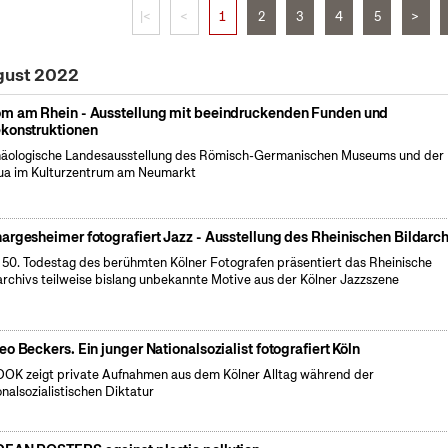
|<
<
1
2
3
4
5
>
gust 2022
m am Rhein - Ausstellung mit beeindruckenden Funden und
konstruktionen
äologische Landesausstellung des Römisch-Germanischen Museums und der
a im Kulturzentrum am Neumarkt
argesheimer fotografiert Jazz - Ausstellung des Rheinischen Bildarch
50. Todestag des berühmten Kölner Fotografen präsentiert das Rheinische
archivs teilweise bislang unbekannte Motive aus der Kölner Jazzszene
eo Beckers. Ein junger Nationalsozialist fotografiert Köln
OK zeigt private Aufnahmen aus dem Kölner Alltag während der
onalsozialistischen Diktatur