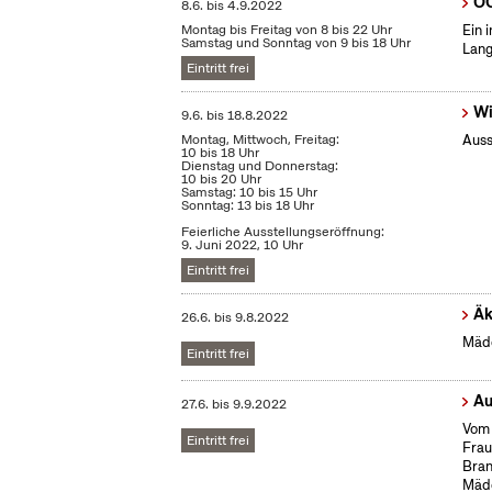
OC
8.6.
bis
4.9.2022
Montag bis Freitag von 8 bis 22 Uhr
Ein 
Samstag und Sonntag von 9 bis 18 Uhr
Lang
Eintritt frei
Wi
9.6.
bis
18.8.2022
Montag, Mittwoch, Freitag:
Auss
10 bis 18 Uhr
Dienstag und Donnerstag:
10 bis 20 Uhr
Samstag: 10 bis 15 Uhr
Sonntag: 13 bis 18 Uhr
Feierliche Ausstellungseröffnung:
9. Juni 2022, 10 Uhr
Eintritt frei
Äk
26.6.
bis
9.8.2022
Mädc
Eintritt frei
Au
27.6.
bis
9.9.2022
Vom 
Eintritt frei
Frau
Bran
Mäd