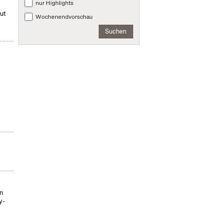
nur Highlights
mut
Wochenendvorschau
Suchen
on
y-