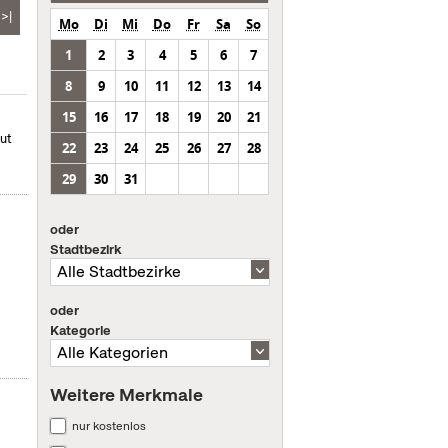
>|
Mo
Di
Mi
Do
Fr
Sa
So
1
2
3
4
5
6
7
8
9
10
11
12
13
14
15
16
17
18
19
20
21
mut
22
23
24
25
26
27
28
29
30
31
oder
Stadtbezirk
oder
Kategorie
Weitere Merkmale
nur kostenlos