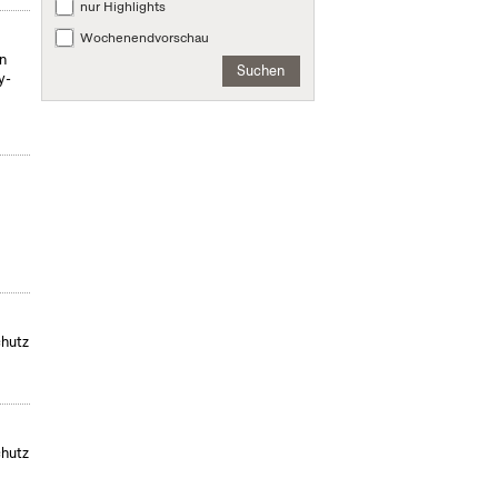
nur Highlights
Wochenendvorschau
on
Suchen
y-
chutz
chutz