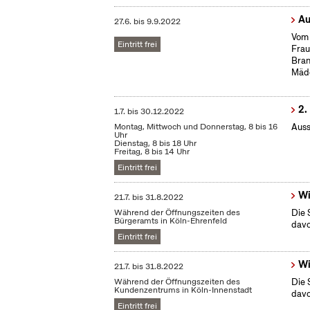
Au
27.6.
bis
9.9.2022
Vom 
Eintritt frei
Frau
Bran
Mäd
2.
1.7.
bis
30.12.2022
Montag, Mittwoch und Donnerstag, 8 bis 16
Auss
Uhr
Dienstag, 8 bis 18 Uhr
Freitag, 8 bis 14 Uhr
Eintritt frei
Wi
21.7.
bis
31.8.2022
Während der Öffnungszeiten des
Die 
Bürgeramts in Köln-Ehrenfeld
dav
Eintritt frei
Wi
21.7.
bis
31.8.2022
Während der Öffnungszeiten des
Die 
Kundenzentrums in Köln-Innenstadt
dav
Eintritt frei