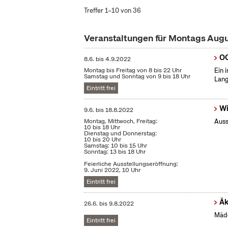
Treffer 1–10 von 36
Veranstaltungen für Montags Aug
OC
8.6.
bis
4.9.2022
Montag bis Freitag von 8 bis 22 Uhr
Ein 
Samstag und Sonntag von 9 bis 18 Uhr
Lang
Eintritt frei
Wi
9.6.
bis
18.8.2022
Montag, Mittwoch, Freitag:
Auss
10 bis 18 Uhr
Dienstag und Donnerstag:
10 bis 20 Uhr
Samstag: 10 bis 15 Uhr
Sonntag: 13 bis 18 Uhr
Feierliche Ausstellungseröffnung:
9. Juni 2022, 10 Uhr
Eintritt frei
Äk
26.6.
bis
9.8.2022
Mädc
Eintritt frei