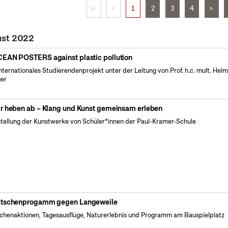
|<
<
1
2
3
4
>
ust 2022
EAN POSTERS against plastic pollution
internationales Studierendenprojekt unter der Leitung von Prof. h.c. mult. Hel
er
r heben ab – Klang und Kunst gemeinsam erleben
tellung der Kunstwerke von Schüler*innen der Paul-Kramer-Schule
tschenprogamm gegen Langeweile
henaktionen, Tagesausflüge, Naturerlebnis und Programm am Bauspielplatz