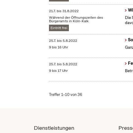
Wi
21.7.
bis
31.8.2022
Während der Öffnungszeiten des
Die 
Bürgeramts in Köln-Kalk
dav
Eintritt frei
So
25.7.
bis
5.8.2022
9 bis 16 Uhr
Ganz
Fe
25.7.
bis
5.8.2022
9 bis 17 Uhr
Betr
Treffer 1–10 von 36
Dienstleistungen
Press