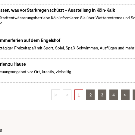
ssen, was vor Starkregen schützt – Ausstellung in Köln-Kalk
Stadtentwässerungsbetriebe Köln informieren Sie über Wetterextreme und S
or
mmerferien auf dem Engelshof
tägiger Freizeitspaß mit Sport, Spiel, Spaß, Schwimmen, Ausflügen und mehr
rien zu Hause
euungsangebot vor Ort, kreativ, vielseitig
|<
<
1
2
3
4
>
e