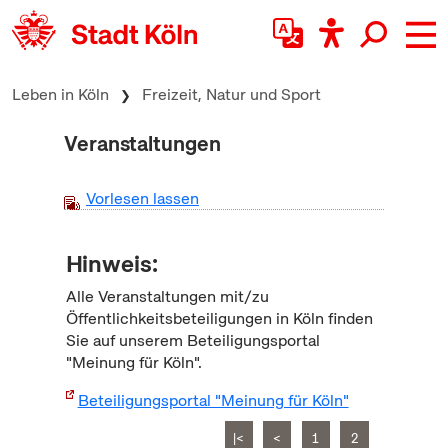
zum Inhalt springen
Leben in Köln
Freizeit, Natur und Sport
Veranstaltungen
Vorlesen lassen
Hinweis:
Alle Veranstaltungen mit/zu
Öffentlichkeitsbeteiligungen in Köln finden
Sie auf unserem Beteiligungsportal
"Meinung für Köln".
Beteiligungsportal "Meinung für Köln"
|<
<
1
2