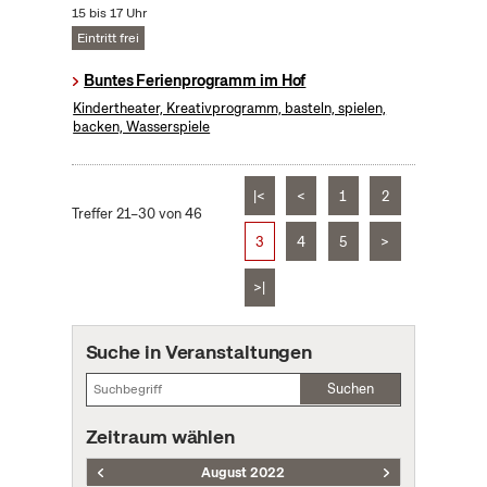
15 bis 17 Uhr
Eintritt frei
Buntes Ferienprogramm im Hof
Kindertheater, Kreativprogramm, basteln, spielen,
backen, Wasserspiele
|<
<
1
2
Treffer 21–30 von 46
3
4
5
>
>|
Suche in Veranstaltungen
Suchen
Zeitraum wählen
August 2022