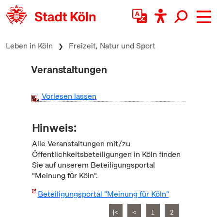
zum Inhalt springen
Leben in Köln
Freizeit, Natur und Sport
Veranstaltungen
Vorlesen lassen
Hinweis:
Alle Veranstaltungen mit/zu
Öffentlichkeitsbeteiligungen in Köln finden
Sie auf unserem Beteiligungsportal
"Meinung für Köln".
Beteiligungsportal "Meinung für Köln"
|<
<
1
2