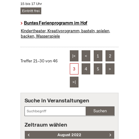
15 bis 17 Uhr
Eintritt frei
Buntes Ferienprogramm im Hof
Kindertheater, Kreativprogramm, basteln, spielen,
backen, Wasserspiele
|<
<
1
2
Treffer 21–30 von 46
3
4
5
>
>|
Suche in Veranstaltungen
Suchen
Zeitraum wählen
August 2022