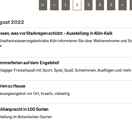
|<
<
1
2
3
4
5
>
ugust 2022
ssen, was vor Starkregen schützt – Ausstellung in Köln-Kalk
Stadtentwässerungsbetriebe Köln informieren Sie über Wetterextreme und S
or
mmerferien auf dem Engelshof
tägiger Freizeitspaß mit Sport, Spiel, Spaß, Schwimmen, Ausflügen und mehr
rien zu Hause
euungsangebot vor Ort, kreativ, vielseitig
hlienpracht in 100 Sorten
tellung im Botanischen Garten