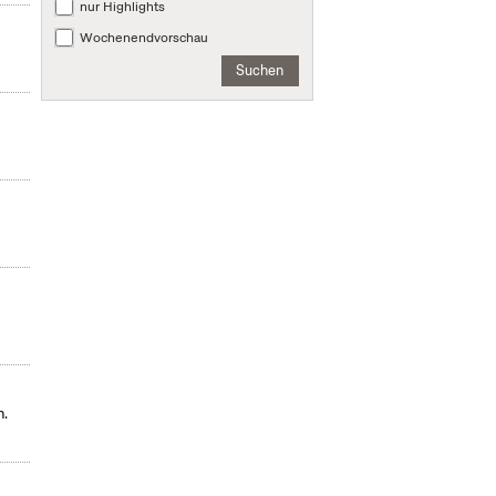
nur Highlights
Wochenendvorschau
Suchen
n.