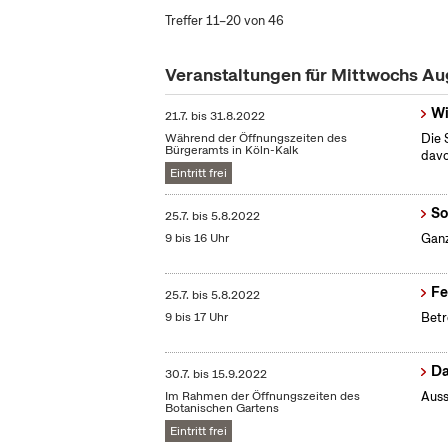
Treffer 11–20 von 46
Veranstaltungen für Mittwochs A
Wi
21.7.
bis
31.8.2022
Während der Öffnungszeiten des
Die 
Bürgeramts in Köln-Kalk
dav
Eintritt frei
So
25.7.
bis
5.8.2022
9 bis 16 Uhr
Ganz
Fe
25.7.
bis
5.8.2022
9 bis 17 Uhr
Betr
Da
30.7.
bis
15.9.2022
Im Rahmen der Öffnungszeiten des
Auss
Botanischen Gartens
Eintritt frei