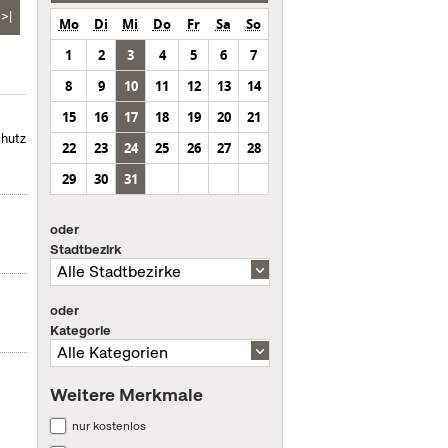
>|
Mo
Di
Mi
Do
Fr
Sa
So
1
2
3
4
5
6
7
8
9
10
11
12
13
14
15
16
17
18
19
20
21
chutz
22
23
24
25
26
27
28
29
30
31
oder
Stadtbezirk
oder
Kategorie
Weitere Merkmale
nur kostenlos