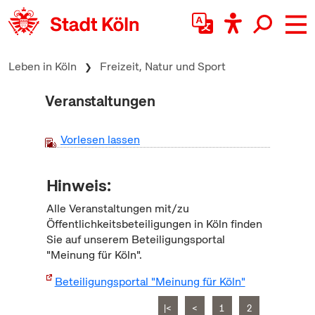
zum Inhalt springen
Leben in Köln
Freizeit, Natur und Sport
Veranstaltungen
Vorlesen lassen
Hinweis:
Alle Veranstaltungen mit/zu
Öffentlichkeitsbeteiligungen in Köln finden
Sie auf unserem Beteiligungsportal
"Meinung für Köln".
Beteiligungsportal "Meinung für Köln"
|<
<
1
2